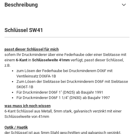
Beschreibung
Schlüssel SW41
passt dieser Schlüssel für mich
sofern Ihr Druckminderer über eine Federhaube oder einer Siebtasse mit
einem
6-Kant
in
Schlüsselweite
41mm
verfügt, passt dieser Schlüssel,
z.B.
zum Lösen der Federhaube bei Druckminderern D06F mit
Ventileinsatz D06FA-1B
Zum Lösen der Siebtasse bei Druckminderern D06F mit Siebtasse
SK06T-1B
Für Druckminderer D06F 1" (DN25) ab Baujahr 1991
Für Druckminderer D06F 1 1/4" (DN30) ab Baujahr 1997
was muss ich noch wissen
6-Kant Schlüssel aus Metall, 5mm stark, galvanisch verzinkt mit einer
Schlüsselweite von 41mm
Optik / Haptik
der Schlüssel ist aus 5mm Stahl geschnitten und galvanisch verzinkt.