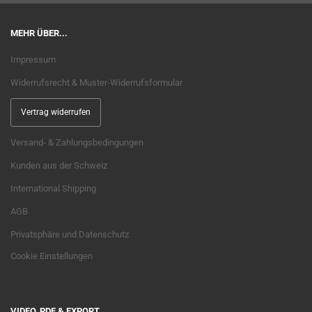
MEHR ÜBER...
Impressum
Widerrufsrecht & Muster-Widerrufsformular
Vertrag widerrufen
Versand- & Zahlungsbedingungen
Kunden aus der Schweiz
International Shipping
AGB
Privatsphäre und Datenschutz
Cookie Einstellungen
VIDEO, PDF & EXPORT