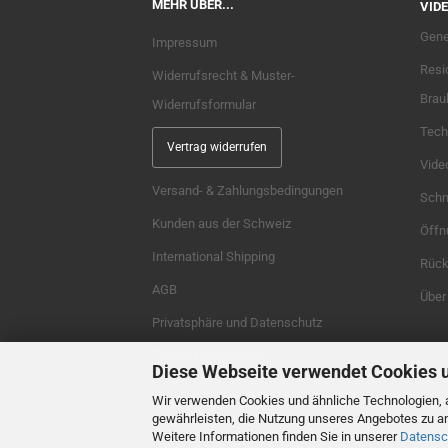
MEHR ÜBER...
VIDE
Gene
Impressum
Resi
Widerrufsrecht & Muster-
Brau
Widerrufsformular
Tech
Vertrag widerrufen
Vide
Versand- & Zahlungsbedingungen
Schne
Kunden aus der Schweiz
Öffn
International Shipping
Rück
AGB
Über
Privatsphäre und Datenschutz
Cookie Einstellungen
Diese Webseite verwendet Cookies 
Wir verwenden Cookies und ähnliche Technologien, a
gewährleisten, die Nutzung unseres Angebotes zu an
Weitere Informationen finden Sie in unserer
Datensc