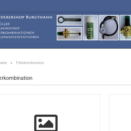
»
seite
Filterkombination
terkombination