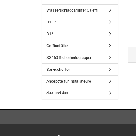
Wasserschlagdämpfer Caleffi
D15P
D16
Gefässfüller
SG160 Sicherheitsgruppen
Servicekoffer
Angebote für Installateure
dies und das