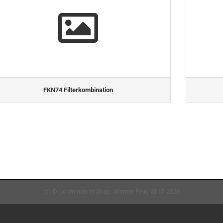
FKN74 Filterkombination
(c) Druckminderer Shop, Werner Fein, 2015-2026