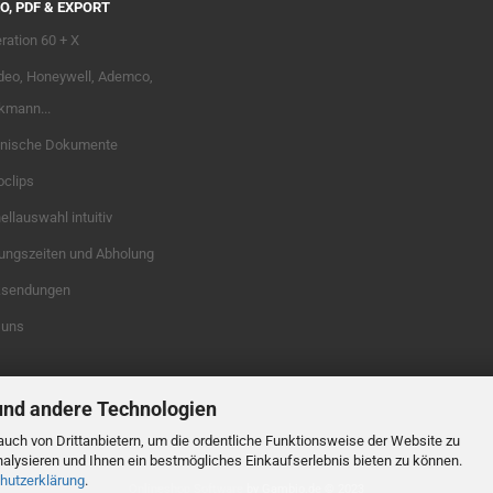
O, PDF & EXPORT
ration 60 + X
deo, Honeywell, Ademco,
kmann...
nische Dokumente
oclips
llauswahl intuitiv
ungszeiten und Abholung
sendungen
 uns
und andere Technologien
uch von Drittanbietern, um die ordentliche Funktionsweise der Website zu
alysieren und Ihnen ein bestmögliches Einkaufserlebnis bieten zu können.
hutzerklärung
.
Onlineshop Software
by Gambio.de © 2023