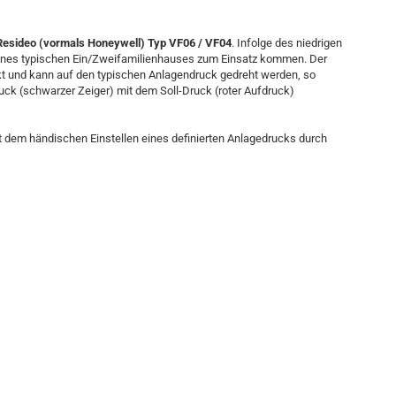
esideo (vormals Honeywell) Typ VF06 / VF04
. Infolge des niedrigen
ines typischen Ein/Zweifamilienhauses zum Einsatz kommen. Der
ckt und kann auf den typischen Anlagendruck gedreht werden, so
ruck (schwarzer Zeiger) mit dem Soll-Druck (roter Aufdruck)
dem händischen Einstellen eines definierten Anlagedrucks durch