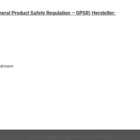
eral Product Safety Regulation – GPSR) Hersteller:
aukmann
(c) Druckminderer Shop, Werner Fein, 2015-2026