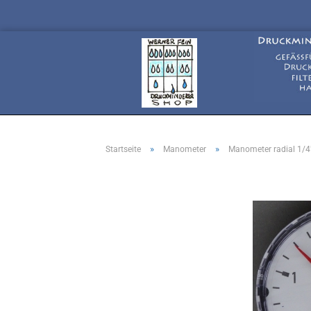
»
»
Startseite
Manometer
Manometer radial 1/4