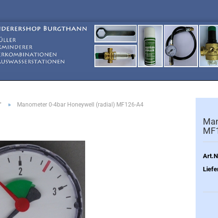
»
"
Manometer 0-4bar Honeywell (radial) MF126-A4
Man
MF
Art.N
Liefe