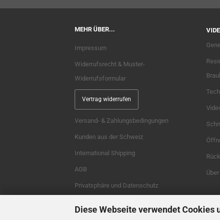
MEHR ÜBER...
VIDE
Gene
Impressum
Resi
Widerrufsrecht & Muster-
Brau
Widerrufsformular
Tech
Vertrag widerrufen
Vide
Versand- & Zahlungsbedingungen
Schne
Kunden aus der Schweiz
Öffn
International Shipping
Rück
AGB
Über
Privatsphäre und Datenschutz
Cookie Einstellungen
Diese Webseite verwendet Cookies 