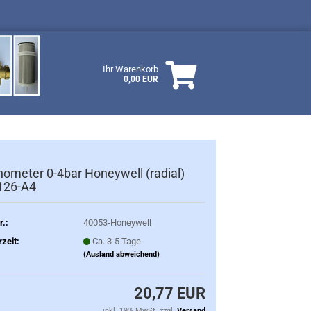
Ihr Warenkorb
0,00 EUR
ometer 0-4bar Honeywell (radial)
126-A4
r.:
40053-Honeywell
rzeit:
Ca. 3-5 Tage
(Ausland abweichend)
20,77 EUR
inkl. 19% MwSt. zzgl.
Versand