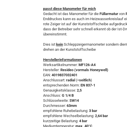
passt diese Manometer für mich
Gedacht ist das Manometer für die
Füllarmatur
von
R
Enddruckes kann es auch im Heizwasserkreislauf e
rote Zeiger ist auf der Kunststoffscheibe aufgedru
dass der Betreiber sehr schnell erkennt ob der Ist-D
übereinstimmt.
Dies ist
kein
Schleppzeigermanometer sondern dient 
drehen an der Kunststoffscheibe
Herstellerinformationen
Werksartikelnummer:
MF126-A4
Hersteller:
Resideo (vormals Honeywell)
EAN:
4019837032401
Anschlussart:
radial
(=
seitlich
)
entsprechenden Norm:
EN 837-1
Genauigkeitsklasse:
2,5
Anschluss:
G 1/4 B
Schlüsselweite:
SW14
Durchmesser:
63mm
empfohlene Ruhebelastung:
3 bar
empfohlene Wechselbelastung:
2,64 bar
kurzzeitige Belastung:
4 bar
Mediumtemperatur:
max. 40°C