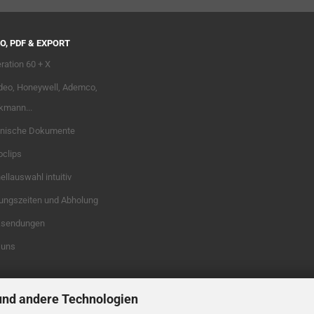
O, PDF & EXPORT
ration 60 + X
deo, Honeywell, Ademco,
kmann...
nische Dokumente
oclips
llauswahl intuitiv
ungszeiten und Abholung
sendungen
 uns
und andere Technologien