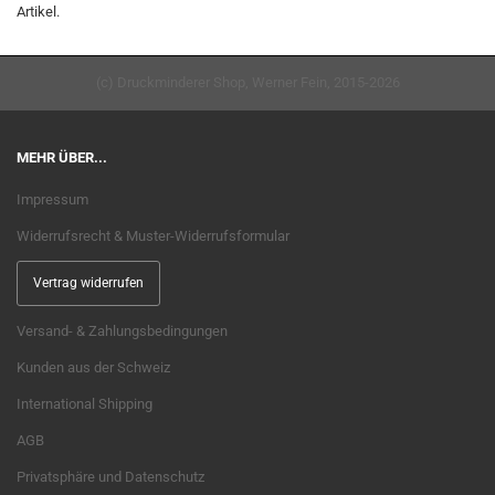
Artikel.
(c) Druckminderer Shop, Werner Fein, 2015-2026
MEHR ÜBER...
Impressum
Widerrufsrecht & Muster-Widerrufsformular
Vertrag widerrufen
Versand- & Zahlungsbedingungen
Kunden aus der Schweiz
International Shipping
AGB
Privatsphäre und Datenschutz