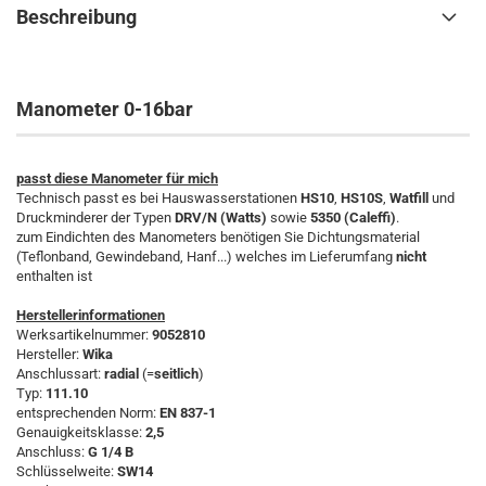
Beschreibung
Manometer 0-16bar
passt diese Manometer für mich
Technisch passt es bei Hauswasserstationen
HS10
,
HS10S
,
Watfill
und
Druckminderer der Typen
DRV/N (Watts)
sowie
5350 (Caleffi)
.
zum Eindichten des Manometers benötigen Sie Dichtungsmaterial
(Teflonband, Gewindeband, Hanf...) welches im Lieferumfang
nicht
enthalten ist
Herstellerinformationen
Werksartikelnummer:
9052810
Hersteller:
Wika
Anschlussart:
radial
(=
seitlich
)
Typ:
111.10
entsprechenden Norm:
EN 837-1
Genauigkeitsklasse:
2,5
Anschluss:
G 1/4 B
Schlüsselweite:
SW14