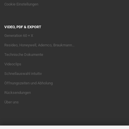
Cookie Einstellungen
VIDEO, PDF & EXPORT
Generation 60 + X
Resideo, Honeywell, Ademco, Braukmann...
Technische Dokumente
Videoclips
Schnellauswahl intuitiv
Öffnungszeiten und Abholung
Rücksendungen
Über uns