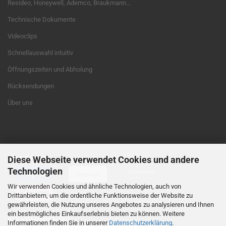
Resideo, Honeywell, Ademco, Braukmann...
Technische Dokumente
Videoclips
Schnellauswahl intuitiv
Öffnungszeiten und Abholung
Rücksendungen
Über uns
Diese Webseite verwendet Cookies und andere
ZAHLEN MIT ...
Technologien
Wir verwenden Cookies und ähnliche Technologien, auch von
Drittanbietern, um die ordentliche Funktionsweise der Website zu
gewährleisten, die Nutzung unseres Angebotes zu analysieren und Ihnen
ein bestmögliches Einkaufserlebnis bieten zu können. Weitere
WIR VERSENDEN MIT ...
Informationen finden Sie in unserer
Datenschutzerklärung
.