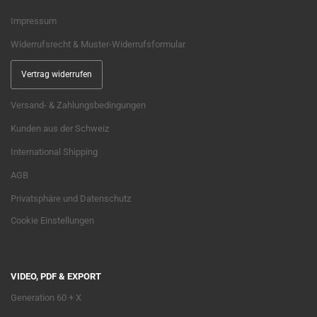
Impressum
Widerrufsrecht & Muster-Widerrufsformular
Vertrag widerrufen
Versand- & Zahlungsbedingungen
Kunden aus der Schweiz
International Shipping
AGB
Privatsphäre und Datenschutz
Cookie Einstellungen
VIDEO, PDF & EXPORT
Generation 60 + X