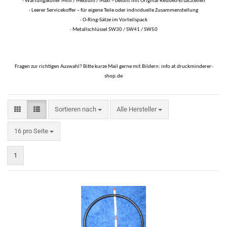
· Wartungskoffer Mini / Medium / Maxi – befüllt mit Original Resideo-Ersatzteilen
· Leerer Servicekoffer – für eigene Teile oder individuelle Zusammenstellung
· O-Ring-Sätze im Vorteilspack
· Metallschlüssel SW30 / SW41 / SW50
Fragen zur richtigen Auswahl? Bitte kurze Mail gerne mit Bildern: info at druckminderer-
shop.de
Sortieren
Sortieren nach
Alle Hersteller
nach
pro
16 pro Seite
Seite
1